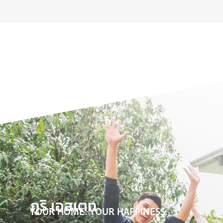
ภูริ เอสเตท
YOUR HOME. YOUR HAPPINESS.