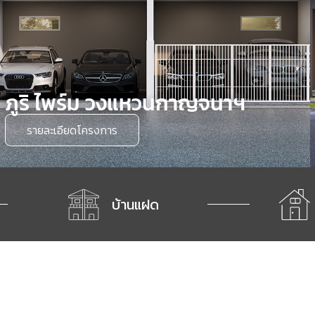
ภูริ ไพร์ม วงแหวนกาญจนาฯ
รายละเอียดโครงการ
บ้านแฝด