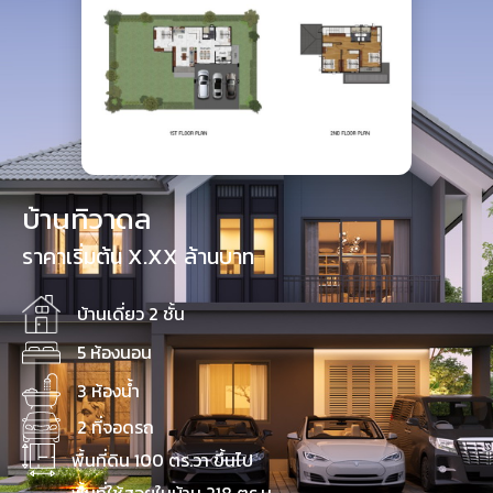
บ้านทิวาดล
ราคาเริ่มต้น X.XX ล้านบาท
บ้านเดี่ยว 2 ชั้น
5 ห้องนอน
3 ห้องน้ำ
2 ที่จอดรถ
พื้นที่ดิน 100 ตร.วา ขึ้นไป
พื้นที่ใช้สอยในบ้าน 218 ตร.ม