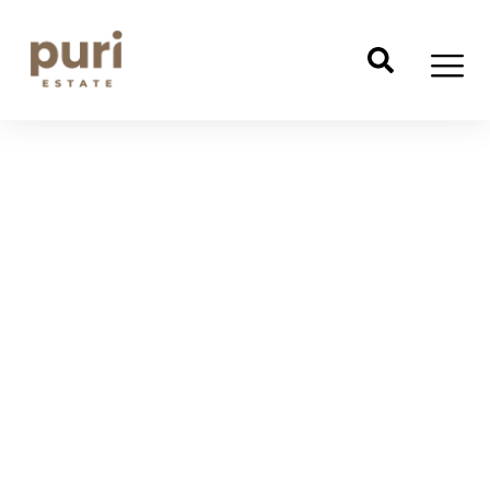
ไพร์ม
ภูริ
หนองจอก
เริ่มต้น 3.49 ล้านบาท