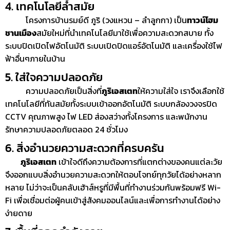
4. เทคโนโลยีล้ำสมัย
โครงการบ้านรมย์ดี ภูริ (วงแหวน – ลำลูกกา) เป็น
ทาวน์โฮม
ชานเมือง
สมัยใหม่ที่นำเทคโนโลยีมาใช้เพื่อความสะดวกสบาย ทั้ง
ระบบปิดเปิดไฟอัตโนมัติ ระบบเปิดปิดแอร์อัตโนมัติ และเครื่องใช้ไฟ
ฟ้าอื่นๆภายในบ้าน
5. ใส่ใจความปลอดภัย
ความปลอดภัยเป็นสิ่งที่
ภูริเอสเตท
ให้ความใส่ใจ เราจึงเลือกใช้
เทคโนโลยีที่ทันสมัยทั้งระบบเข้าออกอัตโนมัติ ระบบกล้องวงจรปิด
CCTV คุณภาพสูง ไฟ LED ส่องสว่างทั้งโครงการ และพนักงาน
รักษาความปลอดภัยตลอด 24 ชั่วโมง
6. สิ่งอำนวยความสะดวกที่ครบครัน
ภูริเอสเตท
เข้าใจดีถึงความต้องการที่แตกต่างของคนแต่ละวัย
จึงออกแบบสิ่งอำนวยความสะดวกให้ตอบโจทย์ทุกวัยได้อย่างหลาก
หลาย ไม่ว่าจะเป็นคลับเฮ้าส์หรูที่มีพื้นที่ทำงานร่วมกันพร้อมฟรี Wi-
Fi เพื่อเชื่อมต่อผู้คนเข้าสู่สังคมออนไลน์และเพื่อการทำงานได้อย่าง
ง่ายดาย