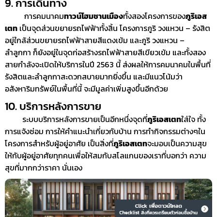
9. การเดินทาง
การคมนาคม
ทาวน์โฮมชานเมือง
ทั้งสองโครงการของ
ภูริเอส
เตท
เป็นจุดส่วนขยายรถไฟฟ้าทั้งสิ้น โครงการภูริ วงแหวน – รังสิต
อยู่ใกล้ส่วนขยายรถไฟฟ้าสายสีแดงเข้ม และภูริ วงแหวน –
ลำลูกกา ก็ยังอยู่ในจุดก่อสร้างรถไฟฟ้าสายสีเขียวเข้ม และทั้งสอง
สายกำลังจะเปิดให้บริการในปี 2563 นี้ ส่งผลให้การคมนาคมในพื้นที่
รังสิตและลำลูกกาสะดวกสบายมากยิ่งขึ้น และมีแนวโน้มว่า
อสังหาริมทรัพย์ในพื้นที่นี้ จะมีมูลค่าเพิ่มสูงขึ้นอีกด้วย
10. บริการหลังการขาย
ระบบบริการหลังการขายเป็นอีกหนึ่งจุดที่
ภูริเอสเตท
ใส่ใจ ทั้ง
การแจ้งซ่อม การให้คำแนะนำเกี่ยวกับบ้าน การทำกิจกรรมต่างๆใน
โครงการสำหรับผู้อยู่อาศัย เป็นสิ่งที่
ภูริเอสเตท
จะมอบเป็นความสุข
ให้กับผู้อยู่อาศัยทุกคนเพื่อให้สมกับสโลแกนของเราที่บอกว่า ความ
สุขที่มากกว่าราคา นั่นเอง