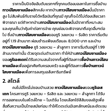
ราคาเป็นปัจจัยอันดับแรกๆที่ทุกคนต้องมองหาในการซื้อบ้าน
ทาวน์โฮมชานเมือง
สักหลัง หากบ้าน
ทาวน์โฮมชานเมือง
นั้นมีราคา
สูง ไม่สัมพันธ์กับรายได้หรือเงินที่คุณมี คุณก็จะได้ไม่ต้องเสียเวลา
พิจารณา แต่ถ้าหากบ้าน
ทาวน์โฮมชานเมือง
นั้นมีราคาที่เหมาะสม
และคุณเห็นว่าคุ้มค่าต่อการจ่าย คุณย่อมจะพิจารณาถึงจุดอื่นๆต่อ
ไป ซึ่งบ้าน
ทาวน์โฮมชานเมือง
ของภูริ วงแหวน – รังสิต ราคาเริ่มต้น
อยู่ที่ 1.19 ล้านบาท ผ่อนชำระเพียงเดือนละ 8,000 บาท และบ้าน
ทาวน์โฮมชานเมือง
ภูริ วงแหวน – ลำลูกกา ราคาเริ่มต้นอยู่ที่ 1.99
ล้านบาทเท่านั้น ด้วยจุดเด่นด้านราคา ทำให้บ้าน
ทาวน์โฮมชานเมือง
ของ
ภูริเอสเตท
ได้รับความสนใจจากทั้งผู้ที่ต้องการ
ซื้อบ้านทาวน์โฮม
ชานเมือง
เพื่ออยู่อาศัยกับครอบครัว และผู้ที่ต้องการ
ซื้อบ้านทาวน์
โฮมชานเมือง
เพื่อการลงทุนอสังหาริมทรัพย์
2. สไตล์
คงไม่มีใครไม่ชอบบ้านสวย
ทาวน์โฮมชานเมือง
ของ
ภูริเอส
เตท
โครงการภูริ วงแหวน – รังสิต และ วงแหวน – ลำลูกกา ได้รับ
การออกแบบในสไตล์ไทย – โมเดิร์น โดยเลือกใช้สีส้มของอิฐเพื่อ
สื่อถึงความเป็นไทยสมัยก่อน ทำให้โดดเด่นมีเอกลักษณ์และชัดเจน