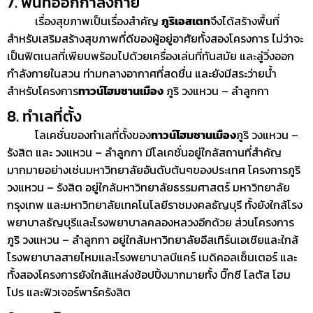
7. พื้นที่ออกกำลังกาย
เรื่องสุขภาพเป็นเรื่องสำคัญ
ภูริเอสเตท
จึงได้สร้างพื้นที่
สำหรับเสริมสร้างสุขภาพที่ดีของผู้อยู่อาศัยทั้งสองโครงการ ไม่ว่าจะ
เป็นฟิตเนสที่เพียบพร้อมไปด้วยเครื่องเล่นที่ทันสมัย และลู่วิ่งออก
กำลังกายในสวน ท่ามกลางอากาศที่สดชื่น และยังมีสระว่ายน้ำ
สำหรับโครงการ
ทาวน์โฮมชานเมือง
ภูริ วงแหวน – ลำลูกกา
8. ทำเลที่ตั้ง
โลเคชั่นของทำเลที่ตั้งของ
ทาวน์โฮมชานเมือง
ภูริ วงแหวน –
รังสิต และ วงแหวน – ลำลูกกา มีโลเคชั่นอยู่ใกล้สถานที่สำคัญ
มากมายอย่างเช่นมหาวิทยาลัยอันดับต้นๆของประเทศ โครงการภูริ
วงแหวน – รังสิต อยู่ใกล้มหาวิทยาลัยธรรมศาสตร์ มหาวิทยาลัย
กรุงเทพ และมหาวิทยาลัยเทคโนโลยีราชมงคลธัญบุรี ทั้งยังใกล้โรง
พยาบาลธัญบุรีและโรงพยาบาลคลองหลวงอีกด้วย ส่วนโครงการ
ภูริ วงแหวน – ลำลูกกา อยู่ใกล้มหาวิทยาลัยอีสเทิร์นเอเชียและใกล้
โรงพยาบาลสายไหมและโรงพยาบาลบีแคร์ เมดิคอลเซ็นเตอร์ และ
ทั้งสองโครงการยังใกล้แหล่งช้อปปิ้งมากมายทั้ง บิ๊กซี โลตัส โฮม
โปร และฟิวเจอร์พาร์ครังสิต